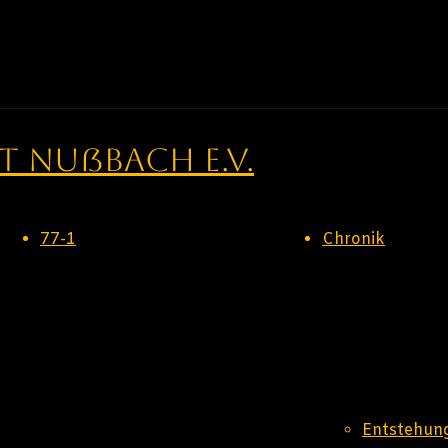
 Nußbach e.V.
77-1
Chronik
Entstehun