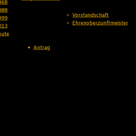
968
988
Vorstandschaft
999
Ehrenoberzunftmeister
013
eute
Antrag