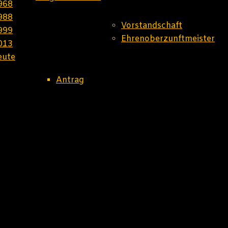
968
988
Vorstandschaft
999
Ehrenoberzunftmeister
013
eute
Antrag