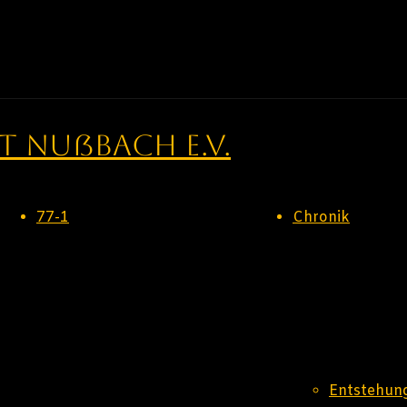
 Nußbach e.V.
77-1
Chronik
Entstehun